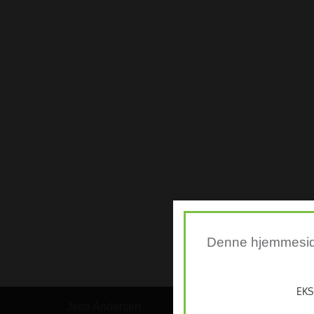
Denne hjemmeside 
EKS
Jette Andersen