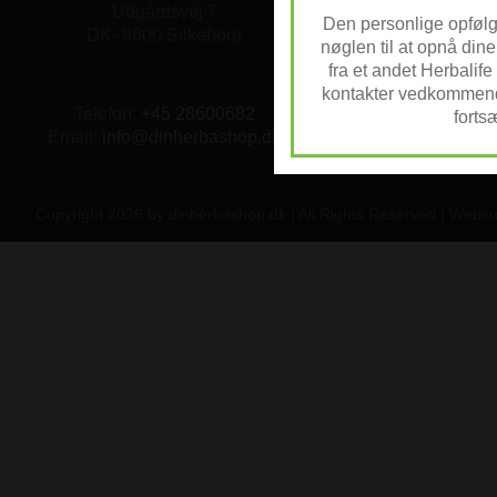
Udgårdsvej 7
Den personlige opfølg
DK- 8600 Silkeborg
nøglen til at opnå din
fra et andet Herbalife
kontakter vedkommende
Telefon:
+45 28600682
forts
Email:
info@dinherbashop.dk
Copyright 2026 by dinherbashop.dk | All Rights Reserved | Webs