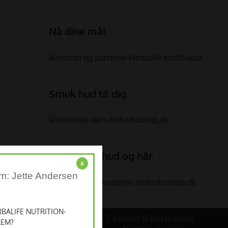
Nå dine mål
Smuk hud til dig
Forkæl din hud og hår
x
em: Jette Andersen
BALIFE NUTRITION-
Kontakt til dit Herbalife
LEM?