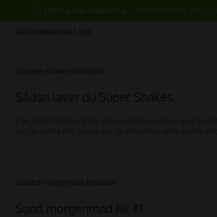
Skip
Få
100% gratis vejledning
– Jette Andersen, Udgaards
to
content
Sådan laver du Super Shakes
Kan Super Shakes både være sunde og smage godt Ja det ka
om Du synes det Sådan gør du det nemt Lækre sunde smoothie
Sund morgenmad Nr #1