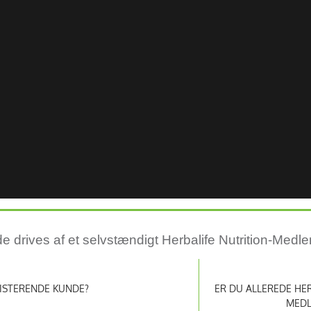
drives af et selvstændigt Herbalife Nutrition-Medl
ISTERENDE KUNDE?
ER DU ALLEREDE HER
MED