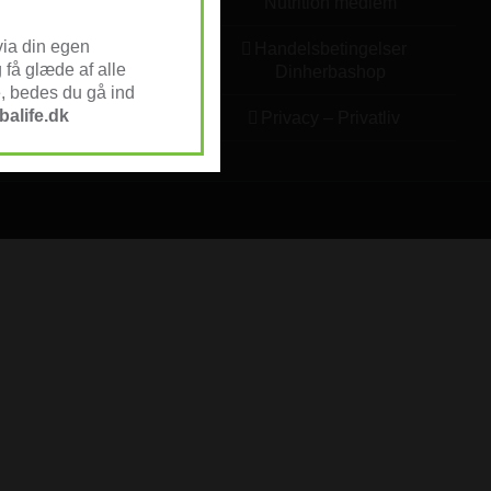
Nutrition medlem
via din egen
Handelsbetingelser
få glæde af alle
Dinherbashop
 bedes du gå ind
alife.dk
Privacy – Privatliv