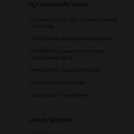
Nyt i Herbalife Viden:
Slankekur 2026 – Tab Dig Med Herbalife
Coaching
HL/SKIN luksus hudpleje-Gavepakke
HL/SKIN med avanceret koreansk
hudplejevidenskab
Herbalife24 – Sports-certificeret
#1 kosttilskud til vægttab
Sund Snack – Hold formen
Luksus Skincare