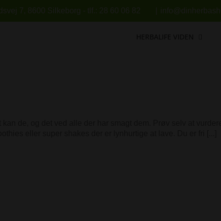
vej 7, 8600 Silkeborg - tlf.: 28 60 06 82
|
info@dinherbasho
HERBALIFE VIDEN
n de, og det ved alle der har smagt dem. Prøv selv at vurder
s eller super shakes der er lynhurtige at lave. Du er fri [...]