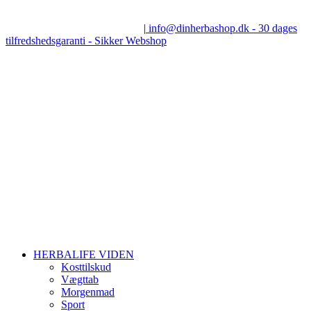
Skip
Få
100% gratis vejledning
– Jette Andersen, Udgaardsvej 7, 8600
to
Silkeborg - tlf.: 28 60 06 82
|
info@dinherbashop.dk - 30 dages
content
tilfredshedsgaranti - Sikker Webshop
HERBALIFE VIDEN
Kosttilskud
Vægttab
Morgenmad
Sport