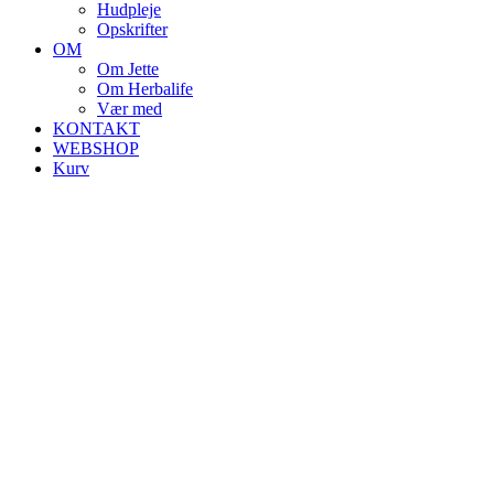
Hudpleje
Opskrifter
OM
Om Jette
Om Herbalife
Vær med
KONTAKT
WEBSHOP
Kurv