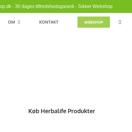
p.dk - 30 dages tilfredshedsgaranti - Sikker Webshop
OM
KONTAKT
WEBSHOP
Køb Herbalife Produkter