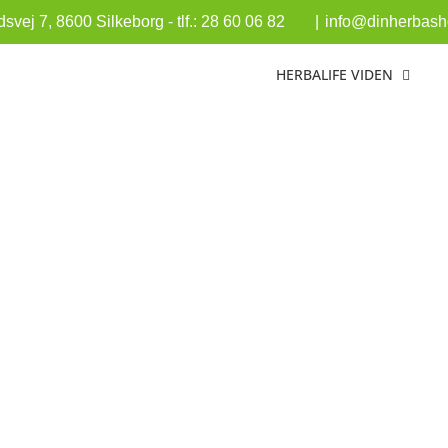
vej 7, 8600 Silkeborg - tlf.: 28 60 06 82
|
info@dinherbasho
HERBALIFE VIDEN