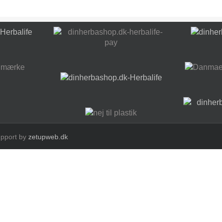
upport by
zetupweb.dk