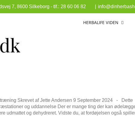
vej 7, 8600 Silkeborg - tlf.: 28 60 06 82
|
info@dinherbasho
HERBALIFE VIDEN
g træning Skrevet af Jette Andersen 9 September 2024 - Dette
tspræstationer og uddannelse Der er mange ting der kan ødelægg
e udmattet og dehydreret. Vidste du, at fordøjelsen også spille