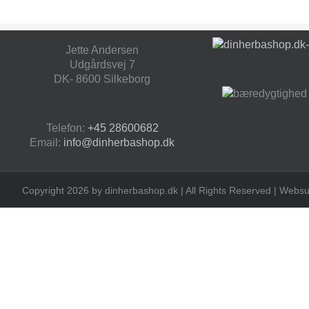
Jette Andersen
Udgårdsvej 7
DK- 8600 Silkeborg
Telefon:
+45 28600682
Email:
info@dinherbashop.dk
Copyright 2026 by dinherbashop.dk | All Rights Reserved | Webs