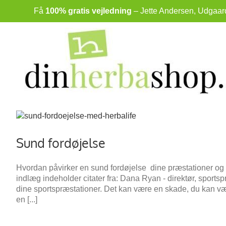
Skip
Få
100% gratis vejledning
– Jette Andersen, Udgaards
to
content
Sund fordøjelse
Hvordan påvirker en sund fordøjelse dine præstationer o
indlæg indeholder citater fra: Dana Ryan - direktør, spor
dine sportspræstationer. Det kan være en skade, du kan vær
en [...]