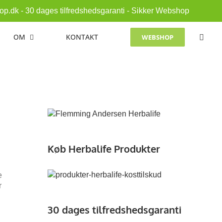
p.dk - 30 dages tilfredshedsgaranti - Sikker Webshop
OM
KONTAKT
WEBSHOP
Køb Herbalife Produkter
e
r
30 dages tilfredshedsgaranti