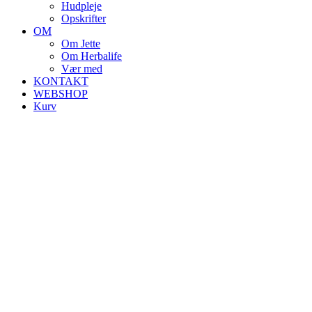
Hudpleje
Opskrifter
OM
Om Jette
Om Herbalife
Vær med
KONTAKT
WEBSHOP
Kurv