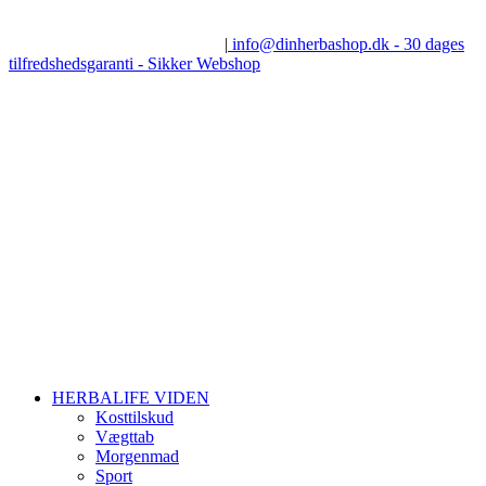
Skip
Få
100% gratis vejledning
– Jette Andersen, Udgaardsvej 7, 8600
to
Silkeborg - tlf.: 28 60 06 82
|
info@dinherbashop.dk - 30 dages
content
tilfredshedsgaranti - Sikker Webshop
HERBALIFE VIDEN
Kosttilskud
Vægttab
Morgenmad
Sport