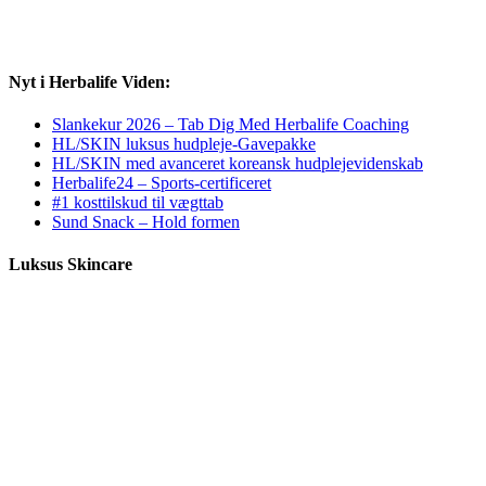
Nyt i Herbalife Viden:
Slankekur 2026 – Tab Dig Med Herbalife Coaching
HL/SKIN luksus hudpleje-Gavepakke
HL/SKIN med avanceret koreansk hudplejevidenskab
Herbalife24 – Sports-certificeret
#1 kosttilskud til vægttab
Sund Snack – Hold formen
Luksus Skincare