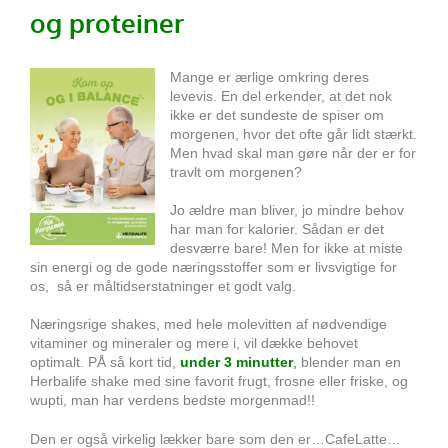
og proteiner
Mange er ærlige omkring deres
levevis. En del erkender, at det nok
ikke er det sundeste de spiser om
morgenen, hvor det ofte går lidt stærkt.
Men hvad skal man gøre når der er for
travlt om morgenen?
Jo ældre man bliver, jo mindre behov
har man for kalorier.
Sådan er det
desværre bare!
Men for ikke at miste
sin energi og de gode næringsstoffer som er livsvigtige for
os, så er måltidserstatninger et godt valg.
Næringsrige shakes, med hele molevitten af nødvendige
vitaminer og mineraler og mere i, vil dække behovet
optimalt.
PÅ så kort tid,
under 3 minutter
,
blender man en
Herbalife shake med sine favorit frugt, frosne eller friske, og
wupti, man har verdens bedste morgenmad!!
Den er også virkelig lækker bare som den er…CafeLatte…