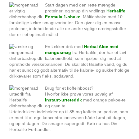
Start dagen med den rette mængde
proteiner, og snup din yndlings
Herbalife
Formula 1-shake.
Måltidshake med 1
0
forskellige lækre smagsvarianter. Den giver dig en masse
proteiner, indeholdende alle de andre vigtige næringsstoffer
der er i et optimalt måltid.
En lækker drik med
Herbal Aloe med
mangosmag
fra Herbalife, der har et lavt
kalorieindhold, som hjælper dig med at
opretholde væskebalancen.
Du skal blot tilsætte vand, og du
har et sundt og godt alternativ til de kalorie- og sukkerholdige
drikkevarer som f.eks. sodavand.
Brug for et koffeinboost?
Hvorfor ikke prøve vores udvalg af
Instant‑urtetedrik
med orange pekoe-te
og grøn te.
Urtetedrikken indeholder op til 85 mg koffein pr. portion,
som
er med til at øge koncentrationsevnen både først på dagen,
og op af dagen. De smager supergodt! Køb nu hos Din
Herbalife Forhandler.