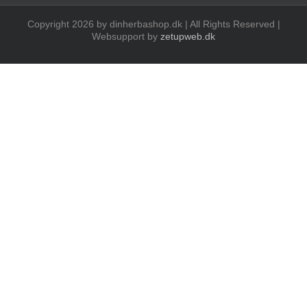
Copyright 2026 by dinherbashop.dk | All Rights Reserved |
Websupport by
zetupweb.dk