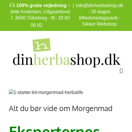
Skip
Få
100% gratis vejledning
–
|
info@dinherbashop.dk
to
Jette Andersen, Udgaardsvej
- 30 dages
content
7, 8600 Silkeborg - tlf.: 28 60
tilfredshedsgaranti -
Sikker Webshop
06 82
Se
større
billede
Alt du bør vide om Morgenmad
Eksperternes