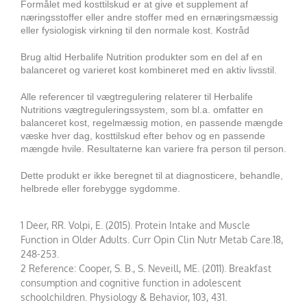
Formålet med kosttilskud er at give et supplement af
næringsstoffer eller andre stoffer med en ernæringsmæssig
eller fysiologisk virkning til den normale kost.
Kostråd
Brug altid Herbalife Nutrition produkter som en del af en
balanceret og varieret kost kombineret med en aktiv livsstil.
Alle referencer til vægtregulering relaterer til Herbalife
Nutritions vægtreguleringssystem, som bl.a. omfatter en
balanceret kost, regelmæssig motion, en passende mængde
væske hver dag, kosttilskud efter behov og en passende
mængde hvile. Resultaterne kan variere fra person til person.
Dette produkt er ikke beregnet til at diagnosticere, behandle,
helbrede eller forebygge sygdomme.
1 Deer, RR. Volpi, E. (2015). Protein Intake and Muscle
Function in Older Adults. Curr Opin Clin Nutr Metab Care.18,
248-253.
2 Reference: Cooper, S. B., S. Neveill, ME. (2011). Breakfast
consumption and cognitive function in adolescent
schoolchildren. Physiology & Behavior, 103, 431.