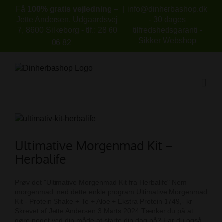
Skip
Få
100% gratis vejledning
–
|
info@dinherbashop.dk
to
Jette Andersen, Udgaardsvej
- 30 dages
content
7, 8600 Silkeborg - tlf.: 28 60
tilfredshedsgaranti -
Sikker Webshop
06 82
Ultimative Morgenmad Kit –
Herbalife
Prøv det "Ultimative Morgenmad Kit fra Herbalife" Nem
morgenmad med dette enkle program Ultimative Morgenmad
Kit - Protein Shake + Te + Aloe + Ekstra Protein 1749,- kr
Skrevet af Jette Andersen 3 Marts 2024 Tænker du på at
gøre noget ved din måde at starte din dag på? Har du også