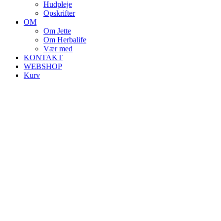
Hudpleje
Opskrifter
OM
Om Jette
Om Herbalife
Vær med
KONTAKT
WEBSHOP
Kurv