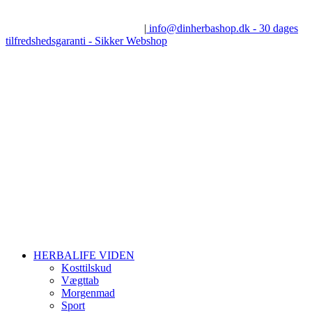
Skip
Få
100% gratis vejledning
– Jette Andersen, Udgaardsvej 7, 8600
to
Silkeborg - tlf.: 28 60 06 82
|
info@dinherbashop.dk - 30 dages
content
tilfredshedsgaranti - Sikker Webshop
HERBALIFE VIDEN
Kosttilskud
Vægttab
Morgenmad
Sport