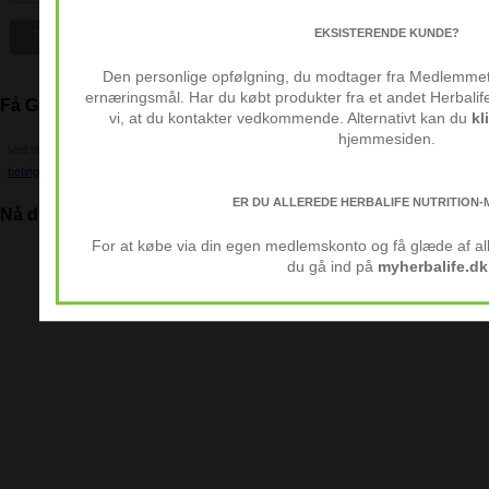
EKSISTERENDE KUNDE?
Den personlige opfølgning, du modtager fra Medlemmet, 
ernæringsmål. Har du købt produkter fra et andet Herbalif
Få Gratis Tips og råd
vi, at du kontakter vedkommende. Alternativt kan du
kl
hjemmesiden.
Ved tilmelding af vores nyhedsbrev bekræfter du at have læst og accepteret vores
betingelser for udsendelse af nyhedsbreve
.
ER DU ALLEREDE HERBALIFE NUTRITION
Nå dine mål
For at købe via din egen medlemskonto og få glæde af a
du gå ind på
myherbalife.dk