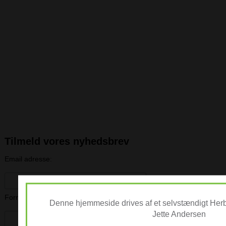
Tilmeld vores nyhedsbrev
Email adresse:
Fornavn:
Denne hjemmeside drives af et selvstændigt Herb
Jette Andersen