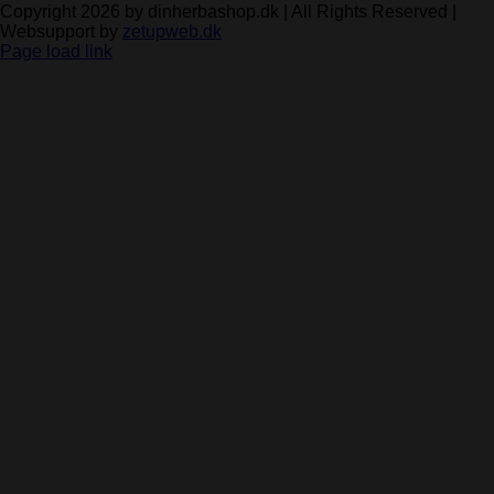
Copyright 2026 by dinherbashop.dk | All Rights Reserved |
Websupport by
zetupweb.dk
Page load link
Go
to
Top