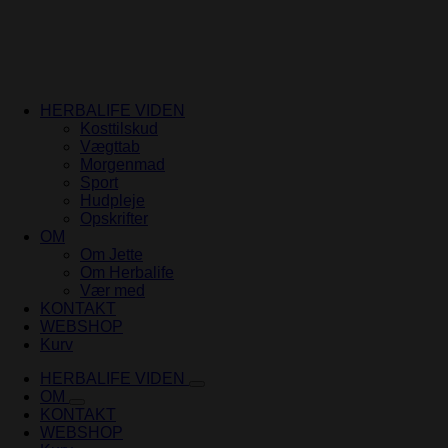
HERBALIFE VIDEN
Kosttilskud
Vægttab
Morgenmad
Sport
Hudpleje
Opskrifter
OM
Om Jette
Om Herbalife
Vær med
KONTAKT
WEBSHOP
Kurv
HERBALIFE VIDEN
OM
KONTAKT
WEBSHOP