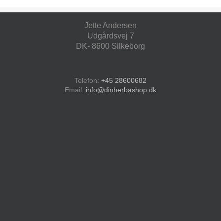
Jette Andersen
Udgårdsvej 7
DK- 8600 Silkeborg
Telefon:
+45 28600682
Email:
info@dinherbashop.dk