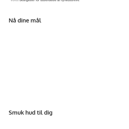
vores
betingelser for udsendelse af nyhedsbreve
.
Nå dine mål
Smuk hud til dig