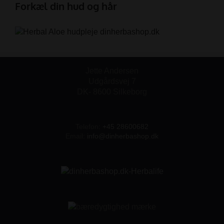
Forkæl din hud og hår
Jette Andersen
Udgårdsvej 7
DK- 8600 Silkeborg
Telefon:
+45 28600682
Email:
info@dinherbashop.dk