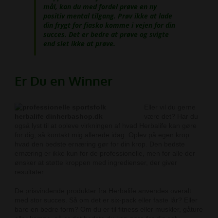
mål, kan du med fordel prøve en ny
positiv mental tilgang. Prøv ikke at lade
din frygt for fiasko komme i vejen for din
succes. Det er bedre at prøve og svigte
end slet ikke at prøve.
Er Du en Winner
Eller vil du gerne
være det? Har du
også lyst til at opleve virkningen af hvad Herbalife kan gøre
for dig, så kontakt mig allerede idag. Oplev på egen krop
hvad den bedste ernæring gør for din krop. Den bedste
ernæring er ikke kun for de professionelle, men for alle der
ønsker at støtte kroppen med ingredienser, der giver
resultater.
De prisvindende produkter fra Herbalife anvendes overalt
med stor succes.
Så om det er six-pack eller faste lår? Eller
bare en bedre form?
Om du er til fitness eller muskler, gåture