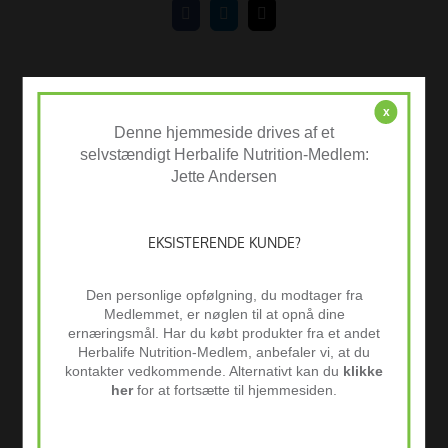
Facebook
LinkedIn
E-
mail
x
Denne hjemmeside drives af et
Om forfatteren:
Admin
selvstændigt Herbalife Nutrition-Medlem:
Jette Andersen
EKSISTERENDE KUNDE?
Den personlige opfølgning, du modtager fra
Medlemmet, er nøglen til at opnå dine
ernæringsmål. Har du købt produkter fra et andet
Herbalife Nutrition-Medlem, anbefaler vi, at du
kontakter vedkommende. Alternativt kan du
klikke
her
for at fortsætte til hjemmesiden.
Køb Herbalife Produkter