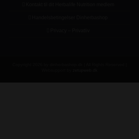
Kontakt til dit Herbalife Nutrition medlem
Handelsbetingelser Dinherbashop
Privacy – Privatliv
Copyright 2026 by dinherbashop.dk | All Rights Reserved |
Websupport by
zetupweb.dk