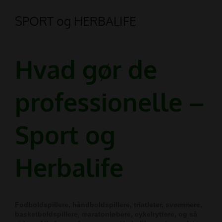
SPORT og HERBALIFE
Hvad gør de
professionelle –
Sport og
Herbalife
Fodboldspillere, håndboldspillere, triatleter, svømmere,
basketboldspillere, maratonløbere, cykelryttere, og så