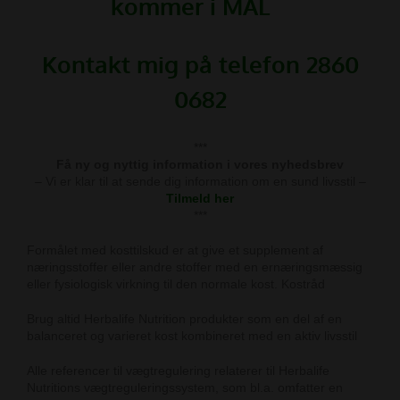
kommer i MÅL
Kontakt mig på telefon 2860
0682
***
Få ny og nyttig information i vores nyhedsbrev
– Vi er klar til at sende dig information om en sund livsstil –
Tilmeld her
***
Formålet med kosttilskud er at give et supplement af
næringsstoffer eller andre stoffer med en ernæringsmæssig
eller fysiologisk virkning til den normale kost.
Kostråd
Brug altid Herbalife Nutrition produkter som en del af en
balanceret og varieret kost kombineret med en aktiv livsstil
Alle referencer til vægtregulering relaterer til Herbalife
Nutritions vægtreguleringssystem, som bl.a. omfatter en