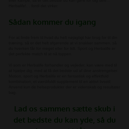
eller kampe, så er det bedste du kan gøre for dig selv…
Herbalife!… fordi det virker.
Sådan kommer du igang
For at finde frem til hvad du helt nøjagtigt har brug for til din
træning, så er det helt afgørende at vi snakker sammen, så
du hverken får for meget eller for lidt. Sport og Herbalife er
det perfekte match til at nå toppen.
Vi som er Herbalife forhandler og vejleder, kan være med til
at hjælpe dig, med at få det bedste ud af dine anstrengelser.
Motion, sport og Herbalife er en fantastisk og effektfuld
kombination, et værdifuldt supplement til en aktivt livsstil.
Anvend kun de helseprodukter der er videnskab og resultater
bag.
Lad os sammen sætte skub i
det bedste du kan yde, så du