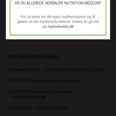
ER DU ALLEREDE HERBALIFE NUTRITION-MEDLEM?
For at købe via din egen medlemskonto og få
glæde af alle medlemsfordelene, bedes du gå ind
30 dages tilfredshedsgaranti
på
myherbalife.dk
Nyt i Herbalife Viden:
Slankekur 2026 – Tab Dig Med Herbalife Coaching
HL/SKIN luksus hudpleje-Gavepakke
HL/SKIN med avanceret koreansk
hudplejevidenskab
Herbalife24 – Sports-certificeret