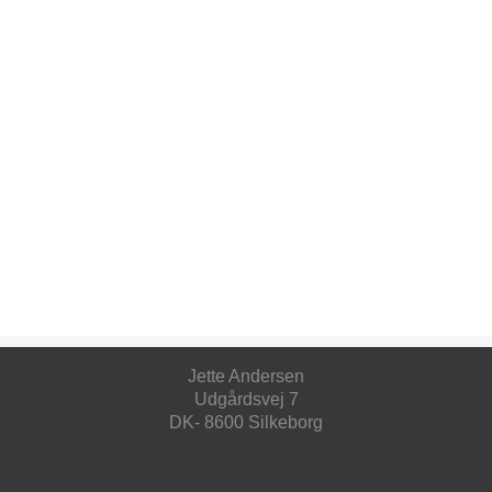
Jette Andersen
Udgårdsvej 7
DK- 8600 Silkeborg