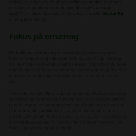
tydeligt, at effektiviteten af god ​​måltidserstatning, sammen
med kost og motion, er en løsning til at opnå en sund
vægt*** En skøn oplevelse af velvære.
Herbalife
Starter Kit
er
en super løsning.
Fokus på ernæring
Herbalife har stor fokus på sundhed og velvære, og det
betyder meget for at finde den rette balance i ens hverdag.
Det kan være vanskeligt at ændre livsstil. Nogle kan nå deres
mål på egen hånd, mens andre har brug for mere støtte. Det
kan have en afgørende forskel at have en mentor ved din
side.
Vi er hele pakken! Når produkterne kun kan købes hos vores
selvstændige forhandlere, betyder det, at du også investerer
i deres ekspertise og gratis coaching. Uanset om du ønsker
at forbedre din kondition eller regulere din vægt, vil den
personlige kontakt med din coach, give dig en klar retning og
en skræddersyet plan for at nå dine mål samt tilbyde social
støtte, motivation og opmuntring.