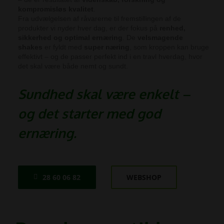
kompromisløs kvalitet
.
Fra udvælgelsen af råvarerne til fremstillingen af de
produkter vi nyder hver dag, er der fokus på
renhed,
sikkerhed og optimal ernæring
. De
velsmagende
shakes
er fyldt med
super næring
, som kroppen kan bruge
effektivt – og de passer perfekt ind i en travl hverdag, hvor
det skal være både nemt og sundt.
Sundhed skal være enkelt –
og det starter med god
ernæring.
28 60 06 82
WEBSHOP