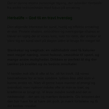
Det er denne ekstra personlige tilgang, der adskiller Herbalife
fra andre virksomheder med fokus på ernæring
Herbalife – God til en travl hverdag
Den stigende interesse for sund, hurtig og effektiv ernæring
er stor. Protein shakes, smoothies og næringsrige shakes er
blevet en vigtig del af vores kost, især for dem, der ønsker at
sikre sig en sund start på dagen uden at bruge for meget tid.
Slankekur og vægttab, en måltidsdrik med få kalorier
men meget næring, sund frokost, smoothie til sport, og
mange andre muligheder. Drikken er perfekt til dig der
tænker på kvalitet og de bedste resultater
.
Vi kender nok alle til ofte at ha´ alt for travlt. Så vores
bestræbelser for at leve sundere, lykkes ikke altid som vi
kunne ønske os. Man vil gerne have masser af energi og
overskud, men oplever måske ofte at man er træt, og
kræfterne er brugt op. Vi lever mindre sundt end det er
nødvendigt – det ses og mærkes desværre. Giv kroppen det
den bør have for at have det godt, ja mærk fordelene og få
det bedste resultat.