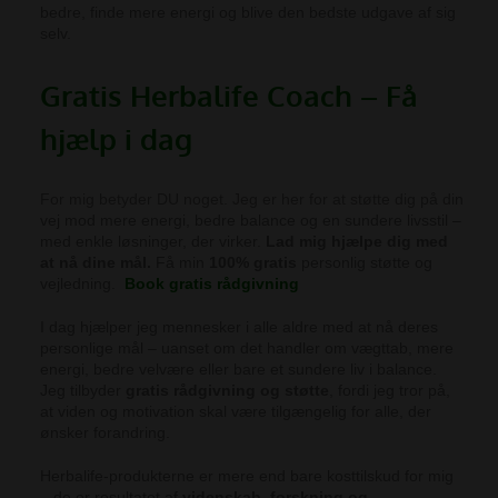
bedre, finde mere energi og blive den bedste udgave af sig
selv.
Gratis Herbalife Coach – Få
hjælp i dag
For mig betyder DU noget.
Jeg er her for at støtte dig på di
n
vej mod mere energi, bedre balance og en sundere livsstil –
med enkle løsninger, der virker.
Lad mig hjælpe dig med
at nå dine mål.
Få min
100% gratis
personlig støtte og
vejledning.
Book gratis rådgivning
I dag hjælper jeg mennesker i alle aldre med at nå deres
personlige mål – uanset om det handler om vægttab, mere
energi, bedre velvære eller bare et sundere liv i balance.
Jeg tilbyder
gratis rådgivning og støtte
, fordi jeg tror på,
at viden og motivation skal være tilgængelig for alle, der
ønsker forandring.
Herbalife-produkterne er mere end bare kosttilskud for mig
– de er resultatet af
videnskab, forskning og