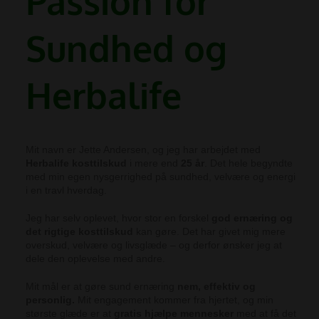
P
a
ssion for
Sundhed og
Herbalife
Mit navn er Jette Andersen, og jeg har arbejdet med
Herbalife kosttilskud
i mere end
25 år
.
Det hele begyndte
med min egen nysgerrighed på sundhed, velvære og energi
i en travl hverdag.
Jeg har selv oplevet, hvor stor en forskel
god ernæring og
det rigtige kosttilskud
kan gøre. Det har givet mig mere
overskud, velvære og livsglæde – og derfor ønsker jeg at
dele den oplevelse med andre.
Mit mål er at gøre sund ernæring
nem, effektiv og
personlig.
Mit engagement kommer fra hjertet, og min
største glæde er at
gratis hjælpe mennesker
med at få det