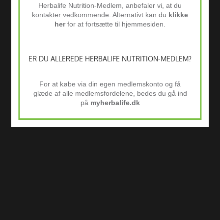
Herbalife Nutrition-Medlem, anbefaler vi, at du
kontakter vedkommende. Alternativt kan du
klikke
her
for at fortsætte til hjemmesiden.
ER DU ALLEREDE HERBALIFE NUTRITION-MEDLEM?
For at købe via din egen medlemskonto og få
glæde af alle medlemsfordelene, bedes du gå ind
på
myherbalife.dk