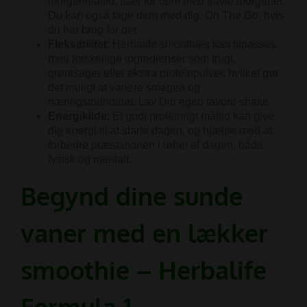
morgenmåltid, især for dem med travle morgener.
Du kan også tage dem med dig, On The Go, hvis
du har brug for det.
Fleksibilitet
:
Herbalife smoothies kan tilpasses
med forskellige ingredienser som frugt,
grøntsager eller ekstra proteinpulver, hvilket gør
det muligt at variere smagen og
næringsindholdet. Lav Din egen favorit-shake.
Energikilde
:
Et godt proteinrigt måltid kan give
dig energi til at starte dagen, og hjælpe med at
forbedre præstationen i løbet af dagen, både
fysisk og mentalt.
Begynd dine sunde
vaner med en lækker
smoothie – Herbalife
Formula 1