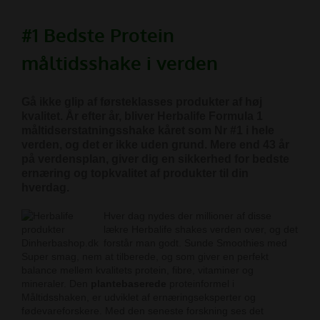
#1 Bedste
Protein
måltidsshake i verden
Gå ikke glip af førsteklasses produkter af høj
kvalitet. År efter år, bliver Herbalife Formula 1
måltidserstatningsshake kåret som Nr #1 i hele
verden, og det er ikke uden grund
. Mere end 43 år
på verdensplan, giver dig en sikkerhed for bedste
ernæring og topkvalitet af produkter til din
hverdag.
Hver
dag nydes der millioner af disse
lækre Herbalife shakes verden over, og det
forstår man godt. Sunde Smoothies med
Super smag, nem at tilberede, og som giver en perfekt
balance mellem kvalitets protein, fibre, vitaminer og
mineraler. Den
plantebaserede
proteinformel i
Måltidsshaken, er udviklet af ernæringseksperter og
fødevareforskere. Med den seneste forskning ses det