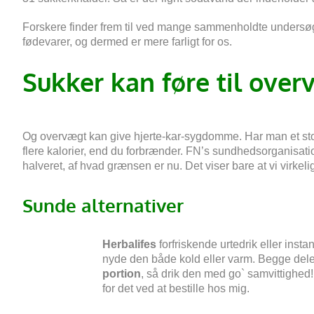
Forskere finder frem til ved mange sammenholdte undersøgels
fødevarer, og dermed
er mere farligt for os.
Sukker
kan føre til over
Og overvægt kan give hjerte-kar-sygdomme. Har man et stort 
flere kalorier, end du forbrænder. FN’s sundhedsorganis
halveret, af hvad grænsen er nu. Det viser bare at vi virkeli
Sunde alternativer
Herbalifes
forfriskende urtedrik eller insta
nyde den både kold eller varm. Begge dele
portion
, så drik den med go` samvittighed!
for det ved at bestille hos mig.