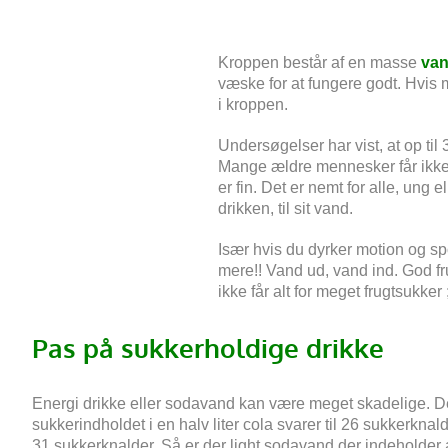
Kroppen består af en masse
va
væske for at fungere godt. Hvis
i kroppen.
Undersøgelser har vist, at op til
Mange ældre mennesker får ikk
er fin. Det er nemt for alle, ung 
drikken, til sit vand.
Især hvis du dyrker motion og sp
mere!! Vand ud, vand ind. God 
ikke får alt for meget frugtsukke
Pas på sukkerholdige drikke
Energi drikke eller sodavand
kan være meget skadelige. Der
sukkerindholdet i en halv liter
cola
svarer til 26 sukkerknald
31 sukkerknalder. Så er der light sodavand der indeholder