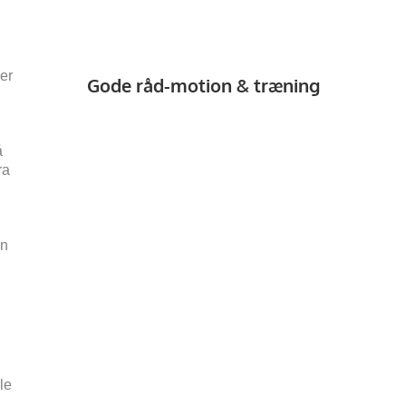
er
Gode råd-motion & træning
å
ra
an
le