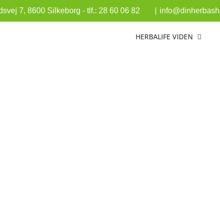
vej 7, 8600 Silkeborg - tlf.: 28 60 06 82
|
info@dinherbasho
HERBALIFE VIDEN