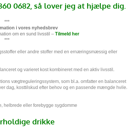
2860 0682, så lover jeg at hjælpe dig.
***
ormation i vores nyhedsbrev
rmation om en sund livsstil –
Tilmeld her
***
gsstoffer eller andre stoffer med en ernæringsmæssig eller
lanceret og varieret kost kombineret med en aktiv livsstil.
utritions vægtreguleringssystem, som bl.a. omfatter en balanceret
r dag, kosttilskud efter behov og en passende mængde hvile.
dle, helbrede eller forebygge sygdomme
rholdige drikke