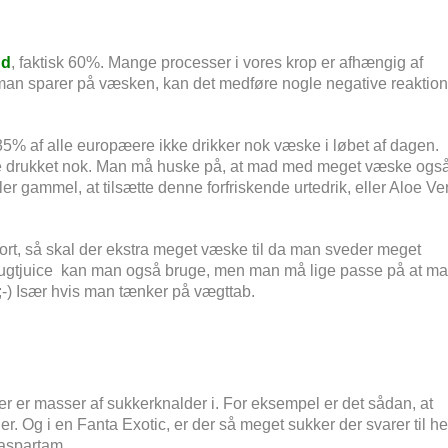
nd
, faktisk 60%. Mange processer i vores krop er afhængig af
 man sparer på væsken, kan det medføre nogle negative reaktion
 35% af alle europæere ikke drikker nok væske i løbet af dagen.
e drukket nok. Man må huske på, at mad med meget væske ogs
eller gammel, at tilsætte denne forfriskende urtedrik, eller Aloe Ve
ort, så skal der ekstra meget væske til da man sveder meget
frugtjuice kan man også bruge, men man må lige passe på at m
r ;-) Især hvis man tænker på vægttab.
 er masser af sukkerknalder i. For eksempel er det sådan, at
er. Og i en Fanta Exotic, er der så meget sukker der svarer til he
 aspartam.