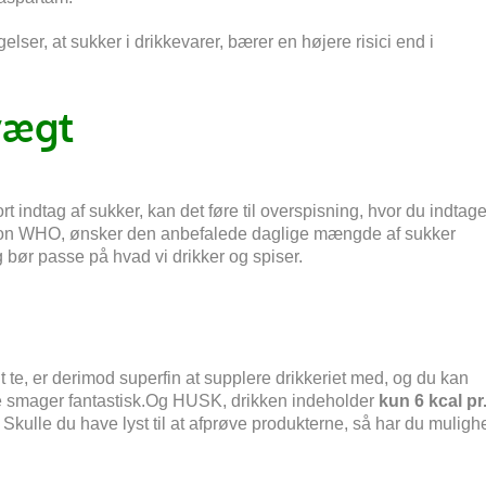
er, at sukker i drikkevarer, bærer en højere risici end i
vægt
indtag af sukker, kan det føre til overspisning, hvor du indtage
ation WHO, ønsker den anbefalede daglige mængde af sukker
g bør passe på hvad vi drikker og spiser.
nt te, er derimod superfin at supplere drikkeriet med, og du kan
 smager fantastisk.
Og HUSK, d
rikken indeholder
kun 6 kcal pr
 Skulle du have lyst til at afprøve produkterne, så har du muligh