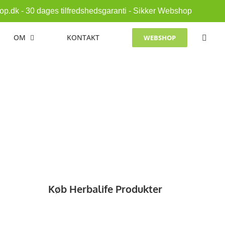
p.dk - 30 dages tilfredshedsgaranti - Sikker Webshop
OM
KONTAKT
WEBSHOP
Køb Herbalife Produkter