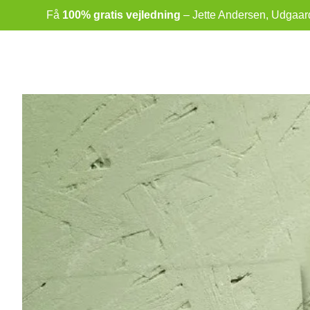
Skip
Få
100% gratis vejledning
– Jette Andersen, Udgaards
to
content
Se
større
billede