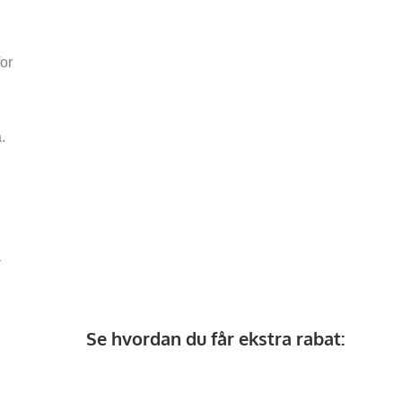
for
.
å
Se hvordan du får ekstra rabat: