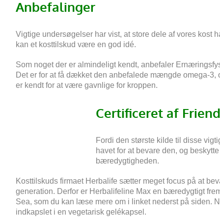
Anbefalinger
Vigtige undersøgelser har vist, at store dele af vores kost
kan et kosttilskud være en god idé.
Som noget der er almindeligt kendt, anbefaler Ernæringsfys
Det er for at få dækket den anbefalede mængde omega-3, og d
er kendt for at være gavnlige for kroppen.
Certificeret af Frien
Fordi den største kilde til disse vig
havet for at bevare den, og beskytte
bæredygtigheden.
Kosttilskuds firmaet Herbalife sætter meget focus på at be
generation.
Derfor er Herbalifeline Max en bæredygtigt frems
Sea, som du kan læse mere om i linket nederst på siden.
N
indkapslet i en vegetarisk gelékapsel.