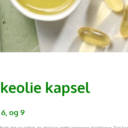
skeolie kapsel
6, og 9