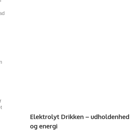
n
vad
en
r
t
Elektrolyt Drikken – udholdenhed
og energi