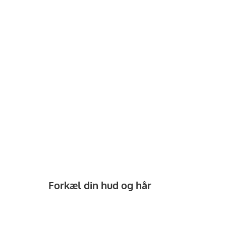
n
il
Forkæl din hud og hår