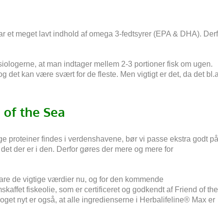
 har et meget lavt indhold af omega 3-fedtsyrer (EPA & DHA). Der
iologerne, at man indtager mellem 2-3 portioner fisk om ugen.
et kan være svært for de fleste. Men vigtigt er det, da det bl.a
d of the Sea
tige proteiner findes i verdenshavene, bør vi passe ekstra godt p
 det der er i den. Derfor gøres der mere og mere for
vare de vigtige værdier nu, og for den kommende
kaffet fiskeolie, som er certificeret og godkendt af Friend of the
oget nyt er også, at alle ingredienserne i Herbalifeline® Max er