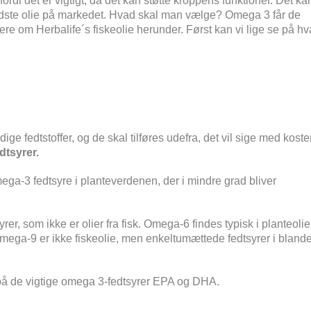
ordi det er vigtigt, da det kan støtte kroppens funktioner. Det ka
 bedste olie på markedet. Hvad skal man vælge? Omega 3 får de
ere om Herbalife´s fiskeolie herunder. Først kan vi lige se på h
ge fedtstoffer, og de skal tilføres udefra, det vil sige med kost
dtsyrer.
ga-3 fedtsyre i planteverdenen, der i mindre grad bliver
r, som ikke er olier fra fisk. Omega-6 findes typisk i planteolie
ega-9 er ikke fiskeolie, men enkeltumættede fedtsyrer i blande
t på de vigtige omega 3-fedtsyrer EPA og DHA.