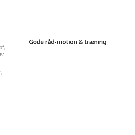
Gode råd-motion & træning
af,
ge
,