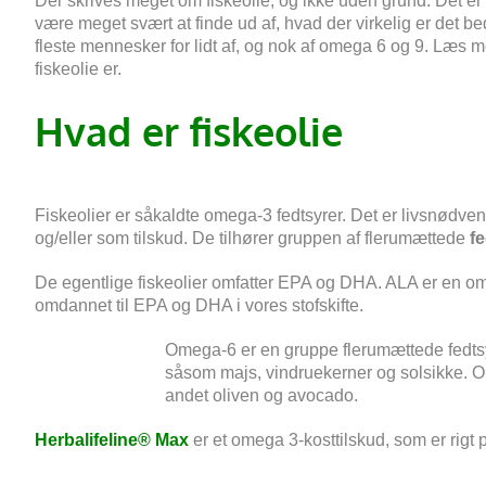
Der skrives meget om fiskeolie, og ikke uden grund. Det er f
være meget svært at finde ud af, hvad der virkelig er det
fleste mennesker for lidt af, og nok af omega 6 og 9. Læs m
fiskeolie er.
Hvad er fiskeolie
Fiskeolier er såkaldte omega-3 fedtsyrer. Det er livsnødvendi
og/eller som tilskud. De tilhører gruppen af flerumættede
fe
De egentlige fiskeolier omfatter EPA og DHA. ALA er en ome
omdannet til EPA og DHA i vores stofskifte.
Omega-6 er en gruppe flerumættede fedtsyre
såsom majs, vindruekerner og solsikke. Om
andet oliven og avocado.
Herbalifeline® Max
er et omega 3-kosttilskud, som er rig