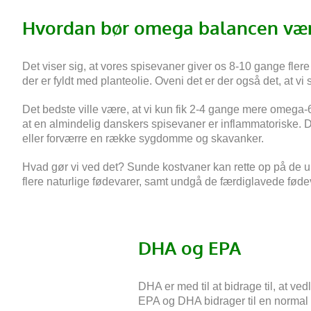
Hvordan bør omega balancen vær
Det viser sig, at vores spisevaner giver os 8-10 gange fler
der er fyldt med planteolie. Oveni det er der også det, at vi s
Det bedste ville være, at vi kun fik 2-4 gange mere omega-6
at en almindelig danskers spisevaner er inflammatoriske. De
eller forværre en række sygdomme og skavanker.
Hvad gør vi ved det? Sunde kostvaner kan rette op på de ul
flere naturlige fødevarer, samt undgå de færdiglavede fødev
DHA og EPA
DHA er med til at bidrage til, at ve
EPA og DHA bidrager til en normal h