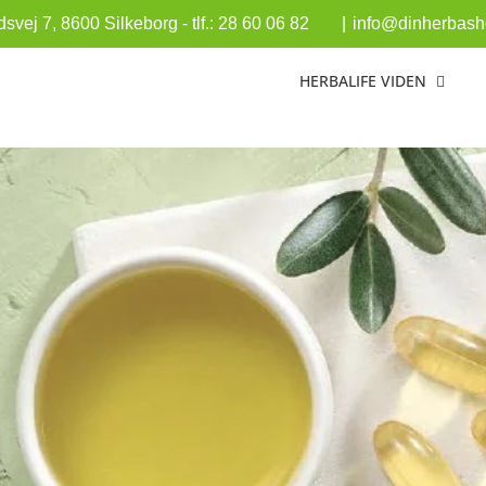
vej 7, 8600 Silkeborg - tlf.: 28 60 06 82
|
info@dinherbasho
HERBALIFE VIDEN