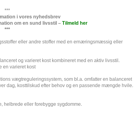
***
ormation i vores nyhedsbrev
rmation om en sund livsstil –
Tilmeld her
***
gsstoffer eller andre stoffer med en ernæringsmæssig eller
lanceret og varieret kost kombineret med en aktiv livsstil.
e en varieret kost
utritions vægtreguleringssystem, som bl.a. omfatter en balanceret
r dag, kosttilskud efter behov og en passende mængde hvile.
dle, helbrede eller forebygge sygdomme.