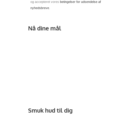
og accepteret vores
betingelser for udsendelse af
nyhedsbreve
.
Nå dine mål
Smuk hud til dig