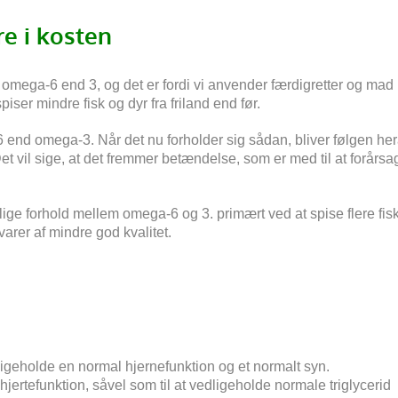
e i kosten
e omega-6 end 3, og det er fordi vi anvender færdigretter og mad
piser mindre fisk og dyr fra friland end før.
 end omega-3. Når det nu forholder sig sådan, bliver følgen her
t vil sige, at det fremmer betændelse, som er med til at forårsa
ige forhold mellem omega-6 og 3. primært ved at spise flere fisk
arer af mindre god kvalitet.
dligeholde en normal hjernefunktion og et normalt syn.
jertefunktion, såvel som til at vedligeholde normale triglycerid