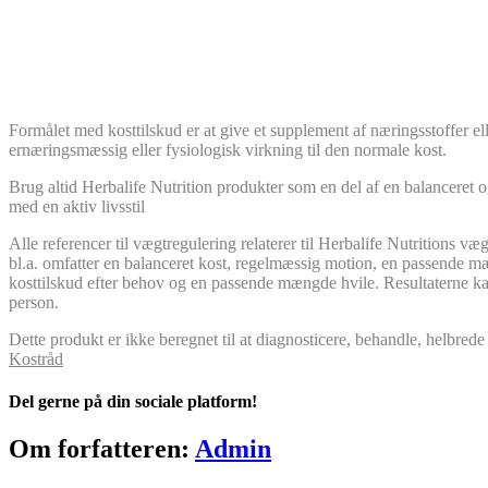
Formålet med kosttilskud er at give et supplement af næringsstoffer el
ernæringsmæssig eller fysiologisk virkning til den normale kost.
Brug altid Herbalife Nutrition produkter som en del af en balanceret o
med en aktiv livsstil
Alle referencer til vægtregulering relaterer til Herbalife Nutritions v
bl.a. omfatter en balanceret kost, regelmæssig motion, en passende 
kosttilskud efter behov og en passende mængde hvile. Resultaterne kan
person.
Dette produkt er ikke beregnet til at diagnosticere, behandle, helbre
Kostråd
Del gerne på din sociale platform!
Facebook
LinkedIn
E-
Om forfatteren:
Admin
mail