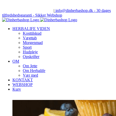
Skip
Få
100% gratis vejledning
– Jette Andersen, Udgaardsvej 7, 8600
to
Silkeborg - tlf.: 28 60 06 82
|
info@dinherbashop.dk - 30 dages
content
tilfredshedsgaranti - Sikker Webshop
HERBALIFE VIDEN
Kosttilskud
Vægttab
Morgenmad
Sport
Hudpleje
Opskrifter
OM
Om Jette
Om Herbalife
Vær med
KONTAKT
WEBSHOP
Kurv
Se
større
billede