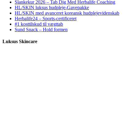
Slankekur 2026 – Tab Dig Med Herbalife Coaching
HL/SKIN luksus hudpleje-Gavepakke
HL/SKIN med avanceret koreansk hudplejevidenskab
Herbalife24 – Sports-certificeret
#1 kosttilskud til vægttab
Sund Snack – Hold formen
Luksus Skincare