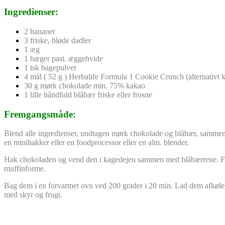
Ingredienser:
2 bananer
3 friske, bløde dadler
1 æg
1 bæger past. æggehvide
1 tsk bagepulver
4 mål ( 52 g ) Herbalife Formula 1 Cookie Crunch (alternativt k
30 g mørk chokolade min. 75% kakao
1 lille håndfuld blåbær friske eller frosne
Fremgangsmåde:
Blend alle ingredienser, undtagen mørk chokolade og blåbær, sammen 
en minihakker eller en foodprocessor eller en alm. blender.
Hak chokoladen og vend den i kagedejen sammen med blåbærrene. Fo
muffinforme.
Bag dem i en forvarmet ovn ved 200 grader i 20 min. Lad dem afkøle 
med skyr og frugt.