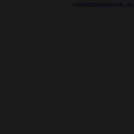
00 Silkeborg - tlf.: 28 60 06 82
|
info@dinherbashop.dk - 30 