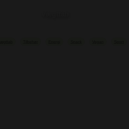
Vægttab
ægttab
Tilbehør
Energi
Snack
Vegan
Sport