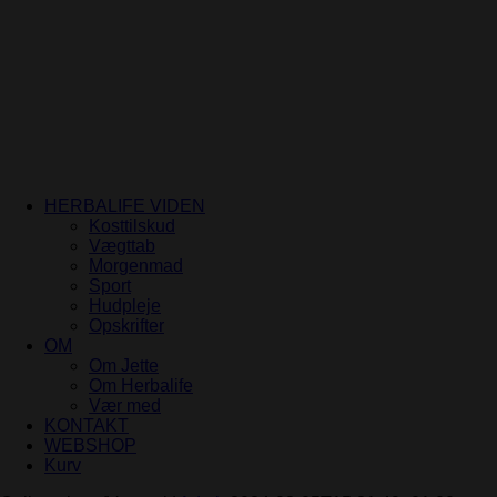
Skip
Få
100% gratis vejledning
– Jette Andersen, Udgaardsvej 7, 86
to
content
HERBALIFE VIDEN
Kosttilskud
Vægttab
Morgenmad
Sport
Hudpleje
Opskrifter
OM
Om Jette
Om Herbalife
Vær med
KONTAKT
WEBSHOP
Kurv