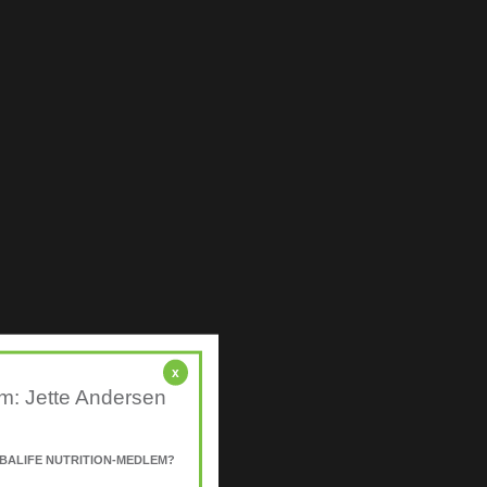
x
em: Jette Andersen
BALIFE NUTRITION-MEDLEM?