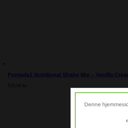
Formula1 Nutritional Shake Mix – Vanilla Crea
515,00
kr.
Denne hjemmeside 
E