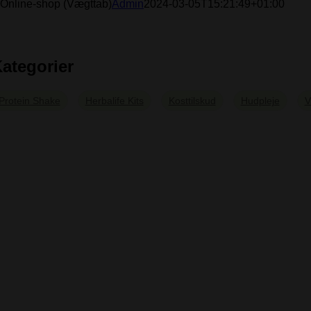
Online-shop (Vægttab)
Admin
2024-03-05T15:21:49+01:00
ategorier
Protein Shake
Herbalife Kits
Kosttilskud
Hudpleje
V