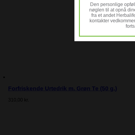
Den personlige opføl
nøglen til at opnå di
fra et andet Herbalif
kontakter vedkommend
fort
Forfriskende Urtedrik m. Grøn Te (50 g.)
310,00
kr.