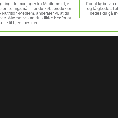
gning, du modtager fra Medlemmet, er
For at købe via 
ne ernæringsmål. Har du købt produkter
og få glæde af 
e Nutrition-Medlem, anbefaler vi, at du
bedes du gå i
e. Alternativt kan du
klikke her
for at
sætte til hjemmesiden.