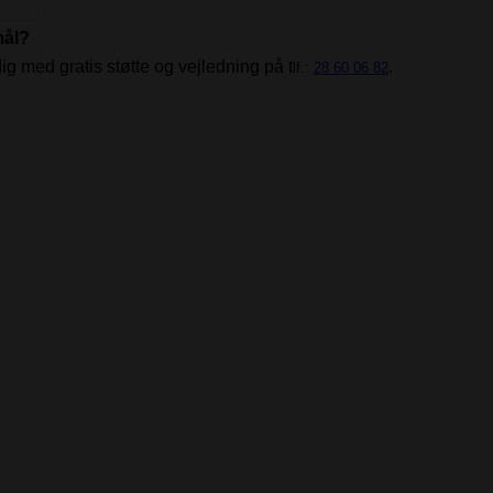
mål?
ig med gratis støtte og vejledning på t
.
lf.:
28 60 06 82