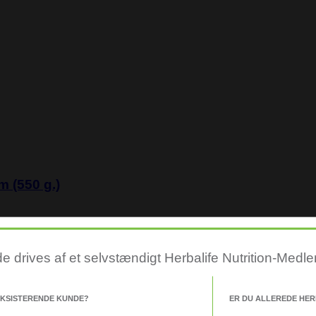
m (550 g.)
drives af et selvstændigt Herbalife Nutrition-Medl
KSISTERENDE KUNDE?
ER DU ALLEREDE HER