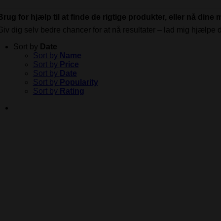
Brug for hjælp til at finde de rigtige produkter, eller nå dine 
Giv dig selv bedre chancer for at nå resultater – lad mig hjælpe d
Sort by
Date
Sort by
Name
Sort by
Price
Sort by
Date
Sort by
Popularity
Sort by
Rating