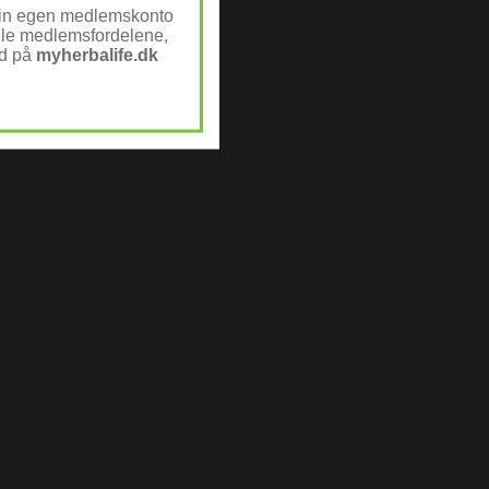
din egen medlemskonto
alle medlemsfordelene,
nd på
myherbalife.dk