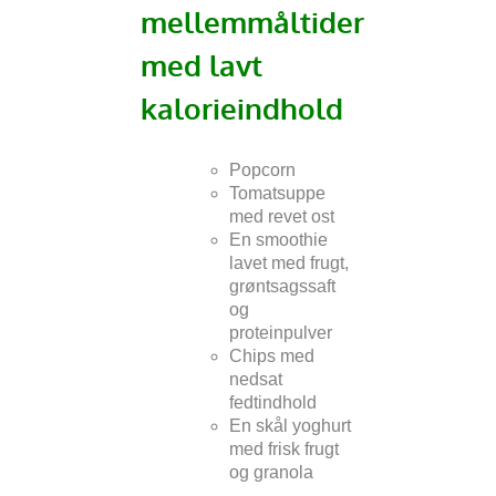
mellemmåltider
med lavt
kalorieindhold
Popcorn
Tomatsuppe
med revet ost
En smoothie
lavet med frugt,
grøntsagssaft
og
proteinpulver
Chips med
nedsat
fedtindhold
En skål yoghurt
med frisk frugt
og granola