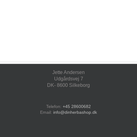
Jette Andersen
Udgårdsvej 7
DK- 8600 Silkeborg
Telefon:
+45 28600682
Email:
info@dinherbashop.dk