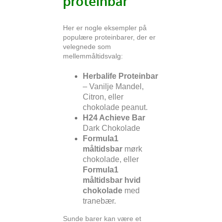
proteinbar
Her er nogle eksempler på
populære proteinbarer, der er
velegnede som
mellemmåltidsvalg:
Herbalife Proteinbar
– Vanilje Mandel,
Citron, eller
chokolade peanut.
H24 Achieve Bar
Dark Chokolade
Formula1
måltidsbar
mørk
chokolade, eller
Formula1
måltidsbar hvid
chokolade
med
tranebær.
Sunde barer kan være et