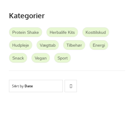
Kategorier
Protein Shake
Herbalife Kits
Kosttilskud
Hudpleje
Vægttab
Tilbehør
Energi
Snack
Vegan
Sport
Sort by
Date