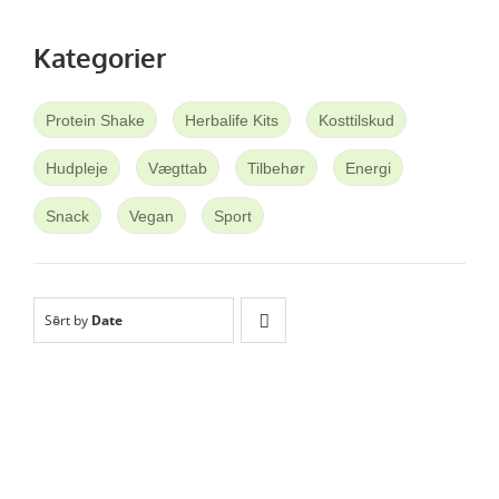
Kategorier
Protein Shake
Herbalife Kits
Kosttilskud
Hudpleje
Vægttab
Tilbehør
Energi
Snack
Vegan
Sport
Sort by
Date