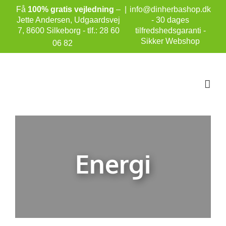
Skip
Få
100% gratis vejledning
–
|
info@dinherbashop.dk
to
Jette Andersen, Udgaardsvej
- 30 dages
content
7, 8600 Silkeborg - tlf.: 28 60
tilfredshedsgaranti -
Sikker Webshop
06 82
Energi