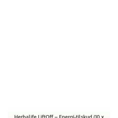
Herbalife LiftOff – Energi-tilskud (10 x