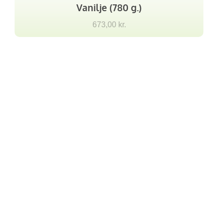
Vanilje (780 g.)
673,00
kr.