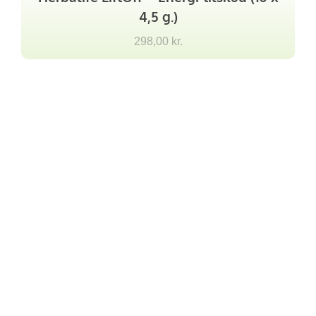
4,5 g.)
298,00
kr.